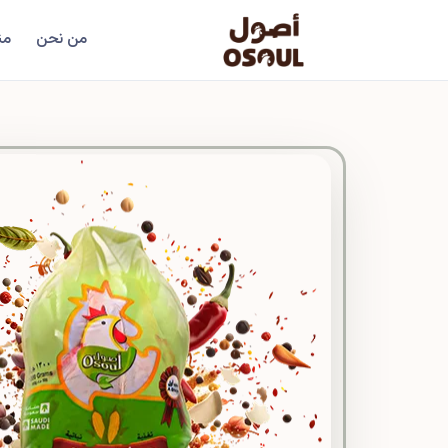
من نحن
من