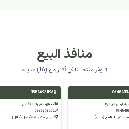
منافذ البيع
تتوفر منتجاتنا في أكثر من (16) مدينه
0501314012
0556693
ق متجرك الأفضل
اسوق مكشات جو
0501314012
055669
 متجرك الأفضل (حائل)
اسوق مكشات جو (الرصف)