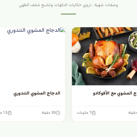
وصفات شهية.. تروي حكايات النكهات وتشبع شغف الطهي
ج المشوي مع الأفوكادو
الدجاج المشوي التندوري
7 مكونات
30 دقيقة
13 مكونات