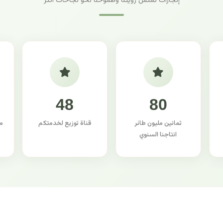
إنجازات تعكس رؤيتنا وطموحنا نحو نجاحات أكثر
48
80
ثمانين مليون طائر
قناة توزيع لخدمتكم
م
انتاجنا السنوي