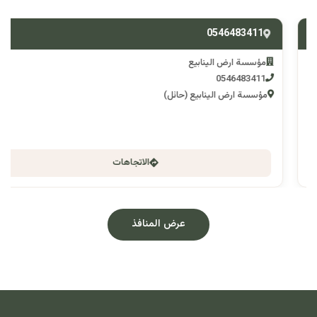
0546483411
مؤسسة ارض الينابيع
0546483411
مؤسسة ارض الينابيع (حائل)
الاتجاهات
عرض المنافذ