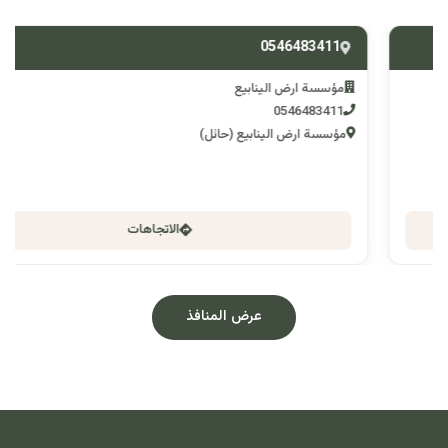
0546483411
مؤسسة ارض الينابيع
0546483411
مؤسسة ارض الينابيع (حائل)
الاتجاهات
عرض المنافذ