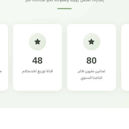
إنجازات تعكس رؤيتنا وطموحنا نحو نجاحات أكثر
48
80
ثمانين مليون طائر
قناة توزيع لخدمتكم
م
انتاجنا السنوي