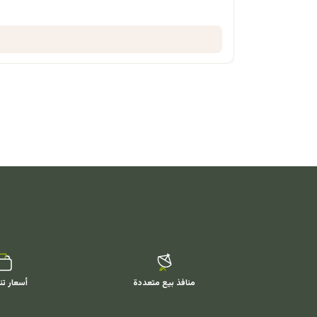
منافذ بيع متعددة
أسعار تن