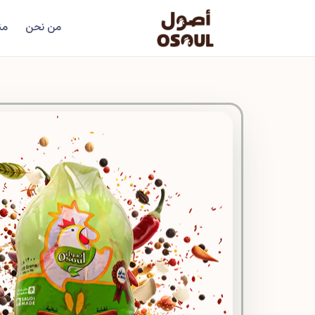
من نحن
من