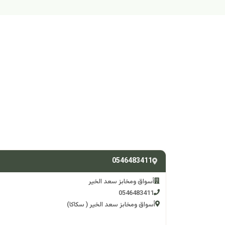
0546483411
أسواق ومخابز سعد الخير
0546483411
أسواق ومخابز سعد الخير ( سكاكا)