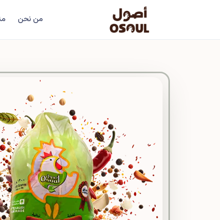
من نحن
من