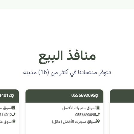
منافذ البيع
تتوفر منتجاتنا في أكثر من (16) مدينه
0501314012
0556693
ق متجرك الأفضل
اسوق مكشات جو
0501314012
055669
 متجرك الأفضل (حائل)
اسوق مكشات جو (الرصف)