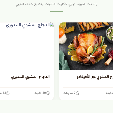
وصفات شهية.. تروي حكايات النكهات وتشبع شغف الطهي
ج المشوي مع الأفوكادو
الدجاج المشوي التندوري
7 مكونات
30 دقيقة
13 مكونات