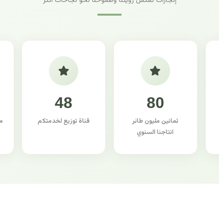
إنجازات تعكس رؤيتنا وطموحنا نحو نجاحات أكثر
48
80
ثمانين مليون طائر
قناة توزيع لخدمتكم
م
انتاجنا السنوي