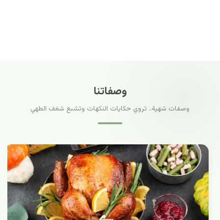
وصفاتنا
وصفات شهية.. تروي حكايات النكهات وتشبع شغف الطهي