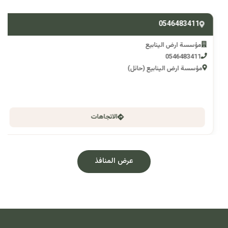
0546483411
مؤسسة ارض الينابيع
0546483411
مؤسسة ارض الينابيع (حائل)
الاتجاهات
عرض المنافذ