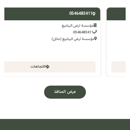
0546483411
مؤسسة ارض الينابيع
0546483411
مؤسسة ارض الينابيع (حائل)
الاتجاهات
عرض المنافذ