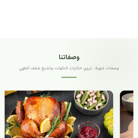
وصفاتنا
وصفات شهية.. تروي حكايات النكهات وتشبع شغف الطهي