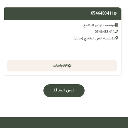
0546483411
مؤسسة ارض الينابيع
0546483411
مؤسسة ارض الينابيع (حائل)
الاتجاهات
عرض المنافذ