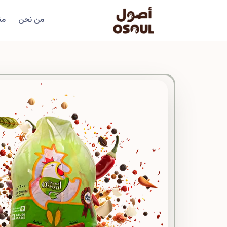
من نحن
من