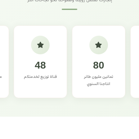
إنجازات تعكس رؤيتنا وطموحنا نحو نجاحات أكثر
48
80
ثمانين مليون طائر
قناة توزيع لخدمتكم
م
انتاجنا السنوي