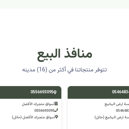
منافذ البيع
تتوفر منتجاتنا في أكثر من (16) مدينه
0501314012
0556693
ق متجرك الأفضل
اسوق مكشات جو
0501314012
055669
 متجرك الأفضل (حائل)
اسوق مكشات جو (الرصف)