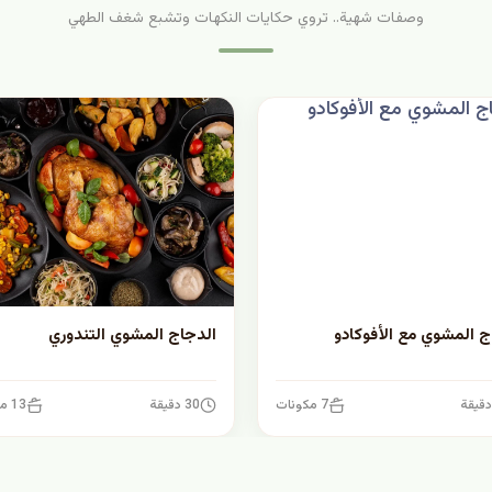
وصفات شهية.. تروي حكايات النكهات وتشبع شغف الطهي
ج المشوي مع الأفوكادو
الدجاج المشوي التندوري
7 مكونات
30 دقيقة
13 مكونات