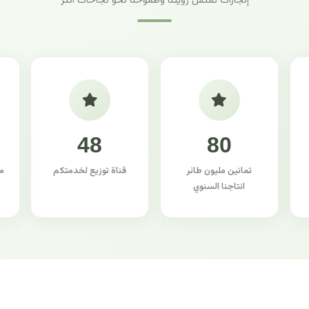
إنجازات تعكس رؤيتنا وطموحنا نحو نجاحات أكثر
48
80
ثمانين مليون طائر
قناة توزيع لخدمتكم
م
انتاجنا السنوي