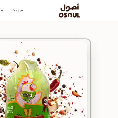
من نحن
من