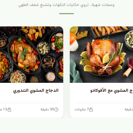
وصفات شهية.. تروي حكايات النكهات وتشبع شغف الطهي
ج المشوي مع الأفوكادو
الدجاج المشوي التندوري
7 مكونات
30 دقيقة
13 مكونات