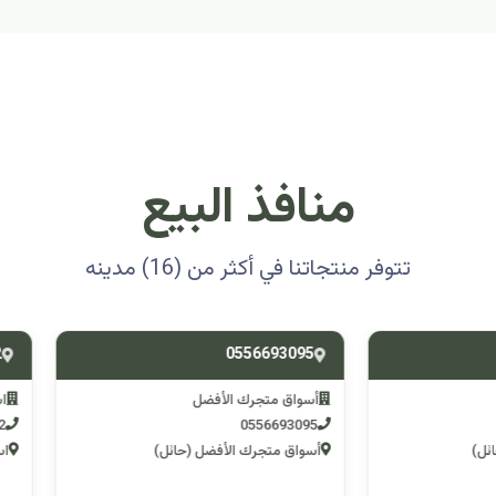
منافذ البيع
تتوفر منتجاتنا في أكثر من (16) مدينه
0501314012
0556693
ق متجرك الأفضل
اسوق مكشات جو
0501314012
055669
 متجرك الأفضل (حائل)
اسوق مكشات جو (الرصف)