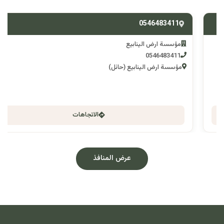
0546483411
مؤسسة ارض الينابيع
0546483411
مؤسسة ارض الينابيع (حائل)
الاتجاهات
عرض المنافذ