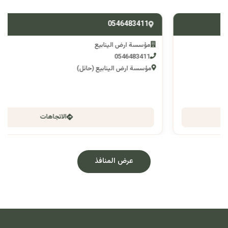
0546483411
مؤسسة ارض الينابيع
0546483411
مؤسسة ارض الينابيع (حائل)
الاتجاهات
عرض المنافذ