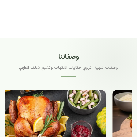
وصفاتنا
وصفات شهية.. تروي حكايات النكهات وتشبع شغف الطهي