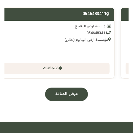
0546483411
مؤسسة ارض الينابيع
0546483411
مؤسسة ارض الينابيع (حائل)
الاتجاهات
عرض المنافذ