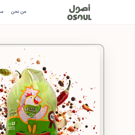
من نحن
من