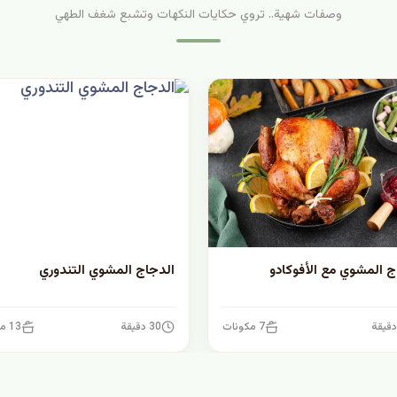
وصفات شهية.. تروي حكايات النكهات وتشبع شغف الطهي
ج المشوي مع الأفوكادو
الدجاج المشوي التندوري
7 مكونات
30 دقيقة
13 مكونات