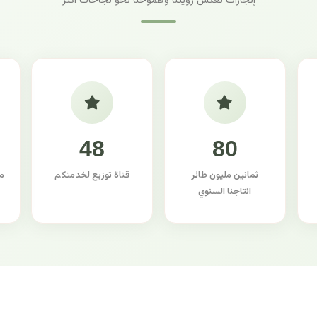
إنجازات تعكس رؤيتنا وطموحنا نحو نجاحات أكثر
48
80
ثمانين مليون طائر
قناة توزيع لخدمتكم
م
انتاجنا السنوي