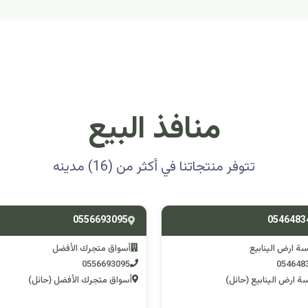
منافذ البيع
تتوفر منتجاتنا في أكثر من (16) مدينه
0501314012
0556693
ق متجرك الأفضل
اسوق مكشات جو
0501314012
055669
 متجرك الأفضل (حائل)
اسوق مكشات جو (الرصف)