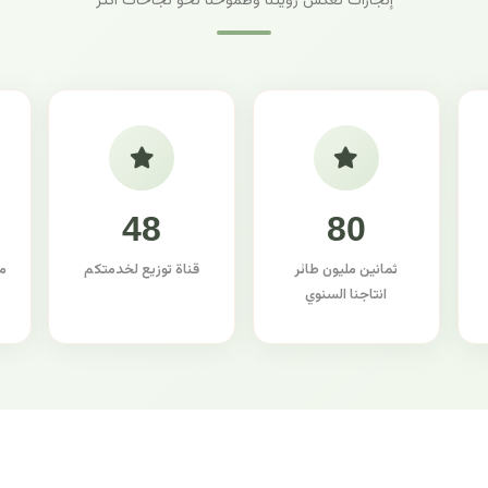
إنجازات تعكس رؤيتنا وطموحنا نحو نجاحات أكثر
48
80
ثمانين مليون طائر
قناة توزيع لخدمتكم
م
انتاجنا السنوي