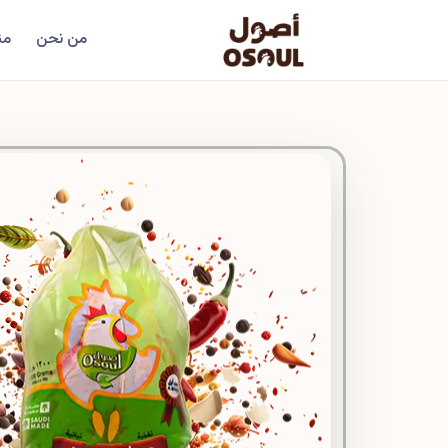
من نحن
من