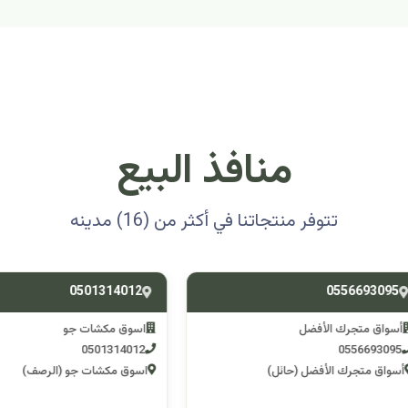
منافذ البيع
تتوفر منتجاتنا في أكثر من (16) مدينه
0501314012
0556693
ق متجرك الأفضل
اسوق مكشات جو
0501314012
055669
 متجرك الأفضل (حائل)
اسوق مكشات جو (الرصف)