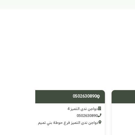
538588428
0502630890
دواجن ندى التميز 4
دواجن ندى التم
0538588428
0502630890
دواجن ندى التميز فرع حوطة بني تميم
دواجن ندى التميز 3 فرع وادي 