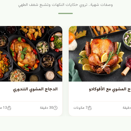
وصفات شهية.. تروي حكايات النكهات وتشبع شغف الطهي
ج المشوي مع الأفوكادو
الدجاج المشوي التندوري
7 مكونات
30 دقيقة
13 مكونات