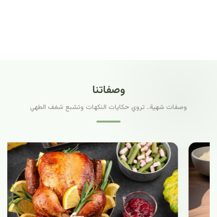
وصفاتنا
وصفات شهية.. تروي حكايات النكهات وتشبع شغف الطهي