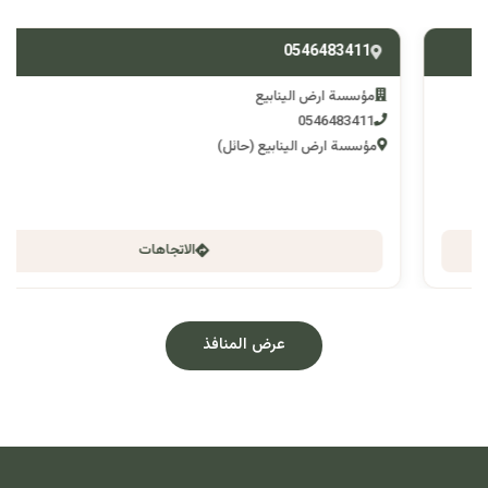
0546483411
مؤسسة ارض الينابيع
0546483411
مؤسسة ارض الينابيع (حائل)
الاتجاهات
عرض المنافذ