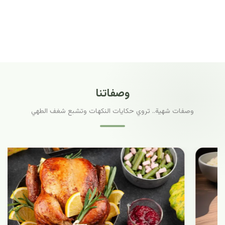
وصفاتنا
وصفات شهية.. تروي حكايات النكهات وتشبع شغف الطهي