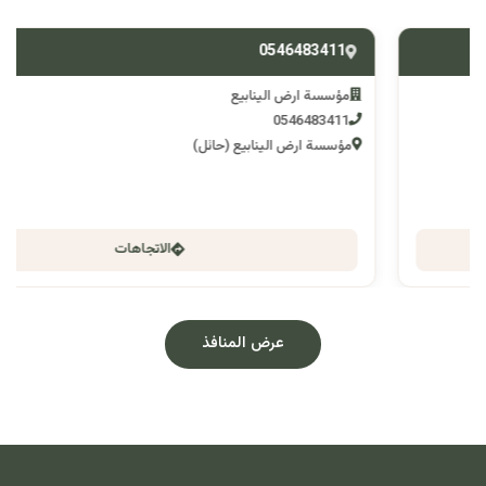
0546483411
مؤسسة ارض الينابيع
0546483411
مؤسسة ارض الينابيع (حائل)
الاتجاهات
عرض المنافذ