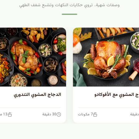
وصفات شهية.. تروي حكايات النكهات وتشبع شغف الطهي
ج المشوي مع الأفوكادو
الدجاج المشوي التندوري
7 مكونات
30 دقيقة
13 مكونات