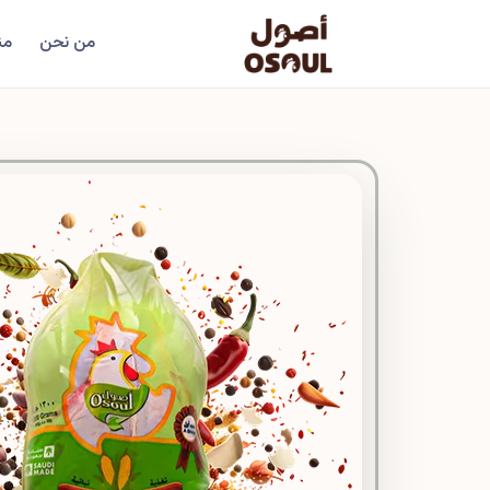
من نحن
من