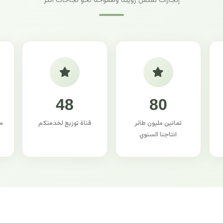
إنجازات تعكس رؤيتنا وطموحنا نحو نجاحات أكثر
48
80
ثمانين مليون طائر
قناة توزيع لخدمتكم
م
انتاجنا السنوي