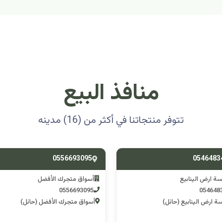
منافذ البيع
تتوفر منتجاتنا في أكثر من (16) مدينه
0501314012
0556693
ق متجرك الأفضل
اسوق مكشات جو
0501314012
055669
 متجرك الأفضل (حائل)
اسوق مكشات جو (الرصف)