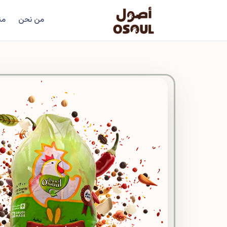
من نحن
من