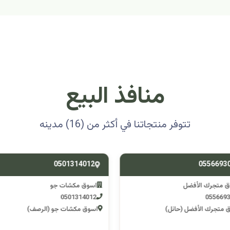
منافذ البيع
تتوفر منتجاتنا في أكثر من (16) مدينه
0501314012
0556693
ق متجرك الأفضل
اسوق مكشات جو
0501314012
055669
 متجرك الأفضل (حائل)
اسوق مكشات جو (الرصف)