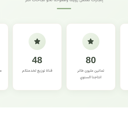
إنجازات تعكس رؤيتنا وطموحنا نحو نجاحات أكثر
48
80
ثمانين مليون طائر
قناة توزيع لخدمتكم
م
انتاجنا السنوي