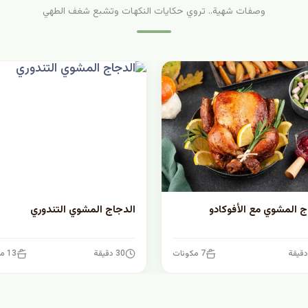
وصفات شهية.. تروي حكايات النكهات وتشبع شغف الطهي
ج المشوي مع الأفوكادو
الدجاج المشوي التندوري
7 مكونات
30 دقيقة
13 مكونات