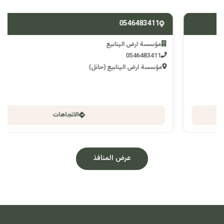
0546483411
مؤسسة ارض الينابيع
0546483411
مؤسسة ارض الينابيع (حائل)
الاتجاهات
عرض المنافذ