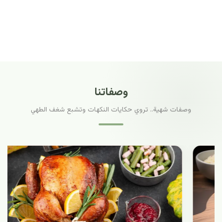
وصفاتنا
وصفات شهية.. تروي حكايات النكهات وتشبع شغف الطهي