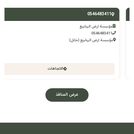
0546483411
مؤسسة ارض الينابيع
0546483411
مؤسسة ارض الينابيع (حائل)
الاتجاهات
عرض المنافذ