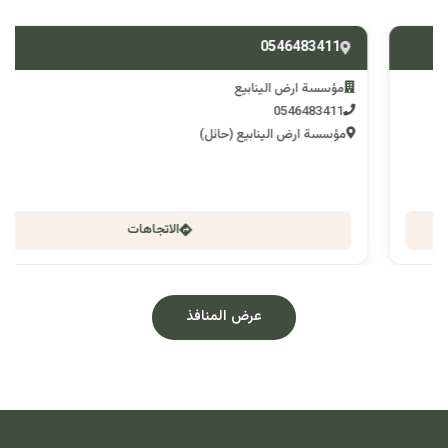
0546483411
مؤسسة ارض الينابيع
0546483411
مؤسسة ارض الينابيع (حائل)
الاتجاهات
عرض المنافذ