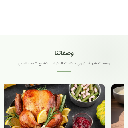
وصفاتنا
وصفات شهية.. تروي حكايات النكهات وتشبع شغف الطهي