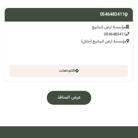
0546483411
مؤسسة ارض الينابيع
0546483411
مؤسسة ارض الينابيع (حائل)
الاتجاهات
عرض المنافذ