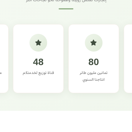
إنجازات تعكس رؤيتنا وطموحنا نحو نجاحات أكثر
48
80
ثمانين مليون طائر
قناة توزيع لخدمتكم
م
انتاجنا السنوي