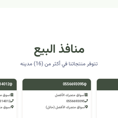
منافذ البيع
تتوفر منتجاتنا في أكثر من (16) مدينه
0501314012
0556693
ق متجرك الأفضل
اسوق مكشات جو
0501314012
055669
 متجرك الأفضل (حائل)
اسوق مكشات جو (الرصف)