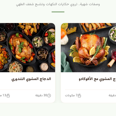
وصفات شهية.. تروي حكايات النكهات وتشبع شغف الطهي
ج المشوي مع الأفوكادو
الدجاج المشوي التندوري
7 مكونات
30 دقيقة
13 مكونات