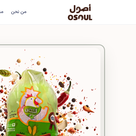
من نحن
من