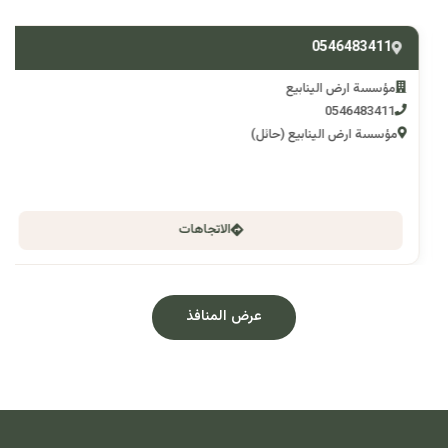
0546483411
مؤسسة ارض الينابيع
0546483411
مؤسسة ارض الينابيع (حائل)
الاتجاهات
عرض المنافذ