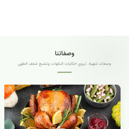
وصفاتنا
وصفات شهية.. تروي حكايات النكهات وتشبع شغف الطهي