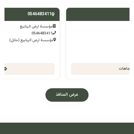
0546483411
مؤسسة ارض الينابيع
0546483411
مؤسسة ارض الينابيع (حائل)
الاتجاهات
عرض المنافذ