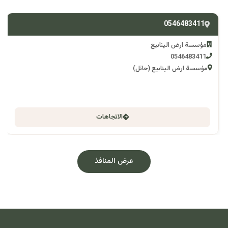
0546483411
مؤسسة ارض الينابيع
0546483411
مؤسسة ارض الينابيع (حائل)
الاتجاهات
عرض المنافذ