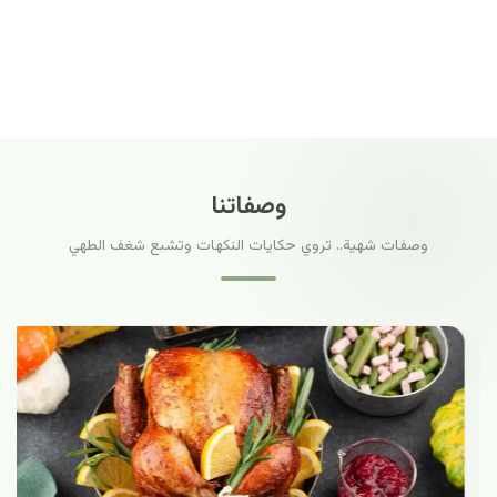
وصفاتنا
وصفات شهية.. تروي حكايات النكهات وتشبع شغف الطهي