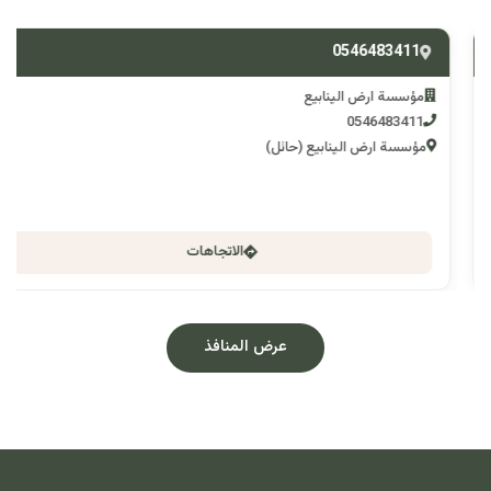
0546483411
مؤسسة ارض الينابيع
0546483411
مؤسسة ارض الينابيع (حائل)
الاتجاهات
عرض المنافذ