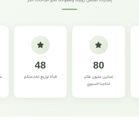
إنجازات تعكس رؤيتنا وطموحنا نحو نجاحات أكثر
48
80
ثمانين مليون طائر
قناة توزيع لخدمتكم
م
انتاجنا السنوي