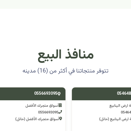
منافذ البيع
تتوفر منتجاتنا في أكثر من (16) مدينه
0501314012
0556693
ق متجرك الأفضل
اسوق مكشات جو
0501314012
055669
 متجرك الأفضل (حائل)
اسوق مكشات جو (الرصف)