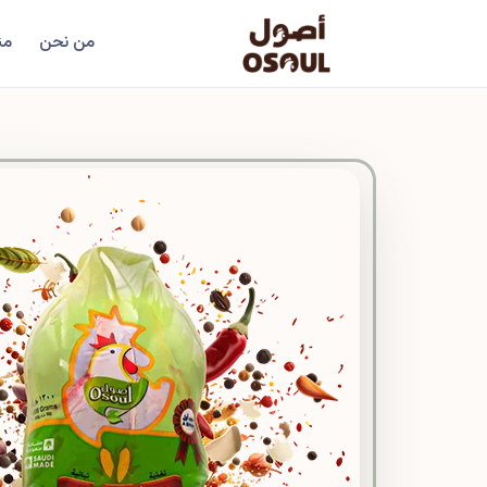
من نحن
من