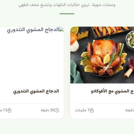
وصفات شهية.. تروي حكايات النكهات وتشبع شغف الطهي
ج المشوي مع الأفوكادو
الدجاج المشوي التندوري
7 مكونات
30 دقيقة
13 مكونات