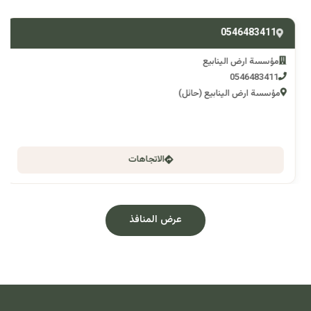
0546483411
مؤسسة ارض الينابيع
0546483411
مؤسسة ارض الينابيع (حائل)
الاتجاهات
عرض المنافذ