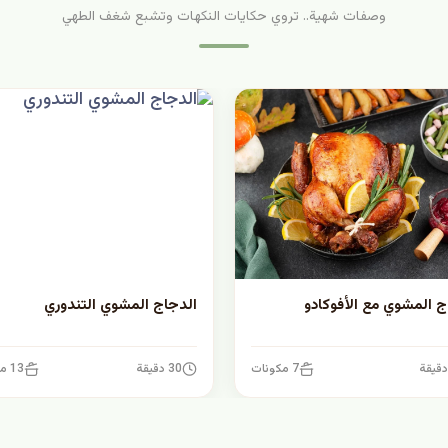
وصفات شهية.. تروي حكايات النكهات وتشبع شغف الطهي
ج المشوي مع الأفوكادو
الدجاج المشوي التندوري
7 مكونات
30 دقيقة
13 مكونات