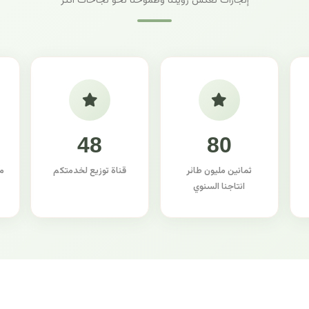
إنجازات تعكس رؤيتنا وطموحنا نحو نجاحات أكثر
48
80
ثمانين مليون طائر
قناة توزيع لخدمتكم
م
انتاجنا السنوي