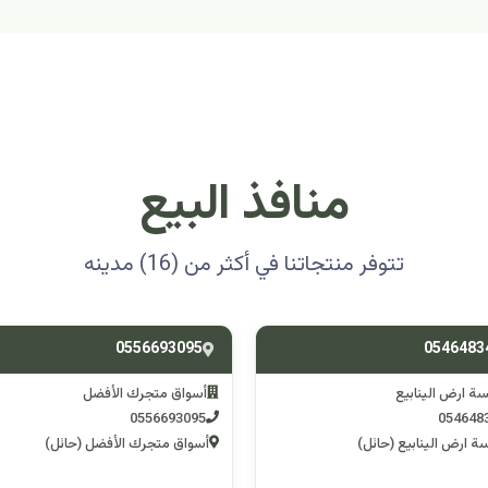
منافذ البيع
تتوفر منتجاتنا في أكثر من (16) مدينه
0501314012
0556693
ق متجرك الأفضل
اسوق مكشات جو
0501314012
055669
 متجرك الأفضل (حائل)
اسوق مكشات جو (الرصف)