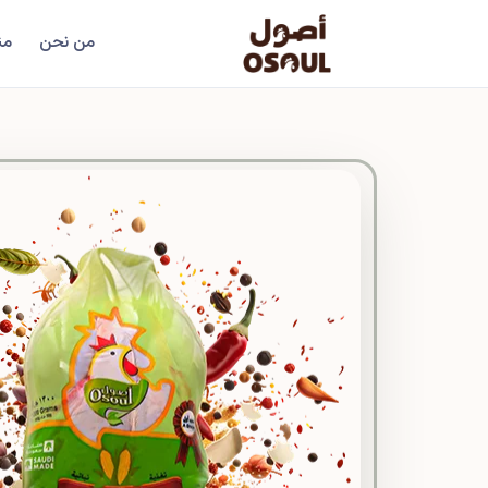
من نحن
من