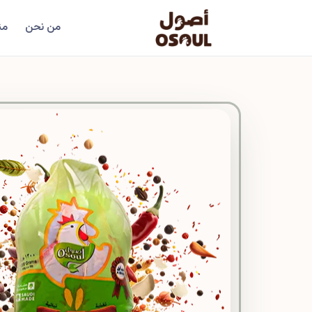
من نحن
من