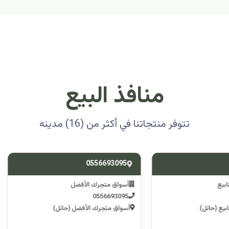
منافذ البيع
تتوفر منتجاتنا في أكثر من (16) مدينه
0501314012
0556693
ق متجرك الأفضل
اسوق مكشات جو
0501314012
055669
 متجرك الأفضل (حائل)
اسوق مكشات جو (الرصف)