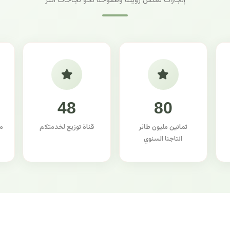
إنجازات تعكس رؤيتنا وطموحنا نحو نجاحات أكثر
48
80
ثمانين مليون طائر
قناة توزيع لخدمتكم
م
انتاجنا السنوي