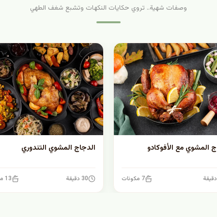
وصفات شهية.. تروي حكايات النكهات وتشبع شغف الطهي
ج المشوي مع الأفوكادو
الدجاج المشوي التندوري
7 مكونات
30 دقيقة
13 مكونات