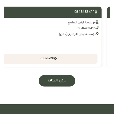
0546483411
مؤسسة ارض الينابيع
0546483411
مؤسسة ارض الينابيع (حائل)
الاتجاهات
عرض المنافذ