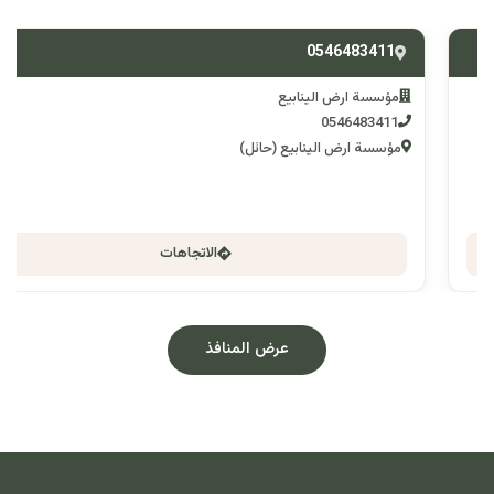
0546483411
مؤسسة ارض الينابيع
0546483411
مؤسسة ارض الينابيع (حائل)
الاتجاهات
عرض المنافذ