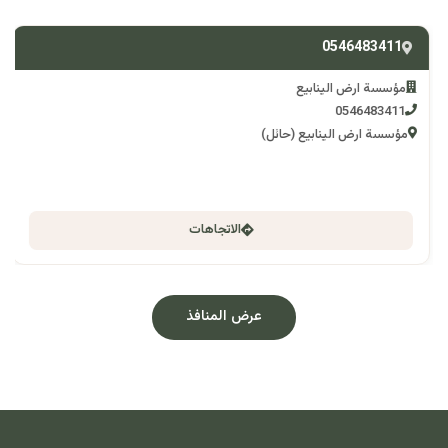
0546483411
مؤسسة ارض الينابيع
0546483411
مؤسسة ارض الينابيع (حائل)
الاتجاهات
عرض المنافذ