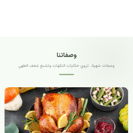
وصفاتنا
وصفات شهية.. تروي حكايات النكهات وتشبع شغف الطهي