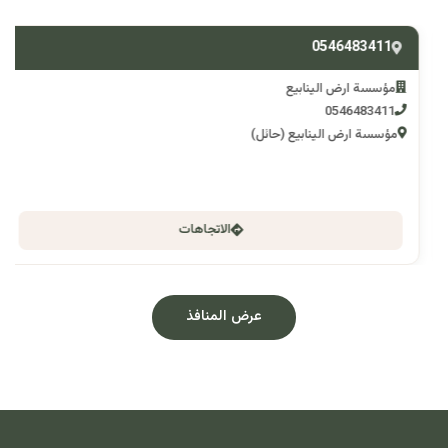
0546483411
مؤسسة ارض الينابيع
0546483411
مؤسسة ارض الينابيع (حائل)
الاتجاهات
عرض المنافذ