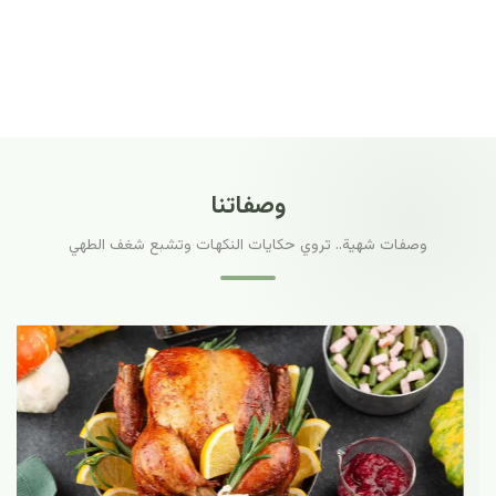
وصفاتنا
وصفات شهية.. تروي حكايات النكهات وتشبع شغف الطهي