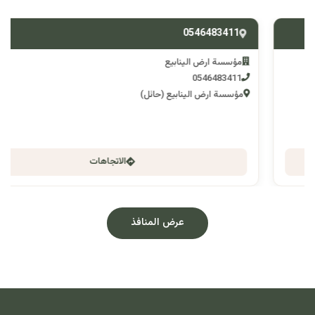
0546483411
مؤسسة ارض الينابيع
0546483411
مؤسسة ارض الينابيع (حائل)
الاتجاهات
عرض المنافذ