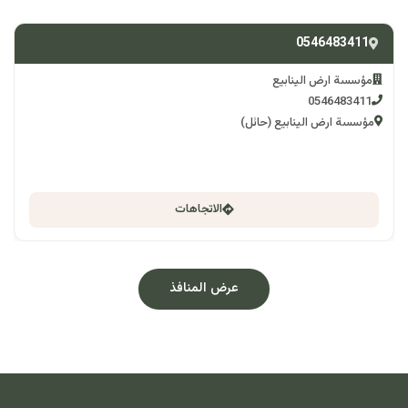
0546483411
مؤسسة ارض الينابيع
0546483411
مؤسسة ارض الينابيع (حائل)
الاتجاهات
عرض المنافذ