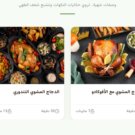
وصفات شهية.. تروي حكايات النكهات وتشبع شغف الطهي
ج المشوي مع الأفوكادو
الدجاج المشوي التندوري
7 مكونات
30 دقيقة
13 مكونات