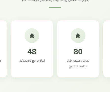
إنجازات تعكس رؤيتنا وطموحنا نحو نجاحات أكثر
48
80
ثمانين مليون طائر
قناة توزيع لخدمتكم
م
انتاجنا السنوي