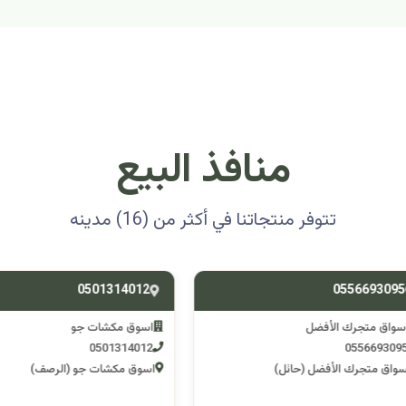
منافذ البيع
تتوفر منتجاتنا في أكثر من (16) مدينه
0501314012
0556693
ق متجرك الأفضل
اسوق مكشات جو
0501314012
055669
 متجرك الأفضل (حائل)
اسوق مكشات جو (الرصف)