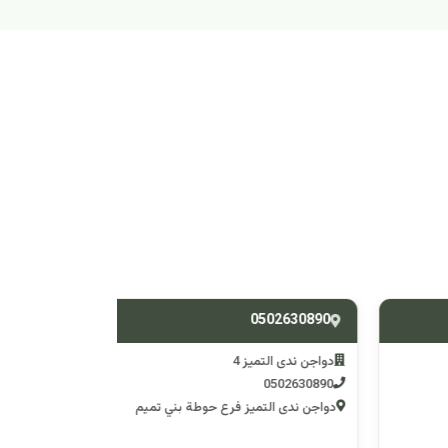
538588428
0502630890
دواجن ندى التميز 4
دواجن ندى التم
0538588428
0502630890
دواجن ندى التميز فرع حوطة بني تميم
دواجن ندى التميز 3 فرع وادي 