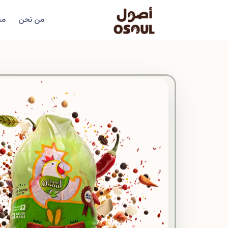
من نحن
من