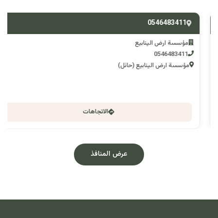
0546483411
مؤسسة ارض الينابيع
0546483411
مؤسسة ارض الينابيع (حائل)
الاتجاهات
عرض المنافذ