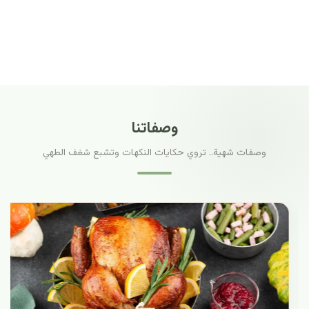
وصفاتنا
وصفات شهية.. تروي حكايات النكهات وتشبع شغف الطهي