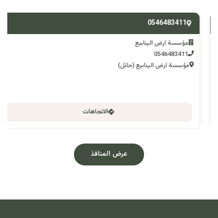
0546483411
مؤسسة ارض الينابيع
0546483411
مؤسسة ارض الينابيع (حائل)
الاتجاهات
عرض المنافذ