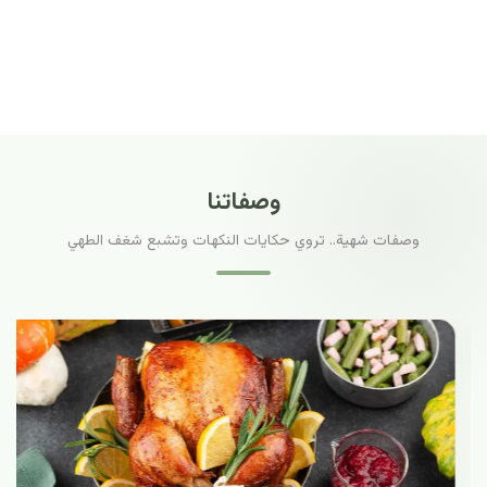
وصفاتنا
وصفات شهية.. تروي حكايات النكهات وتشبع شغف الطهي