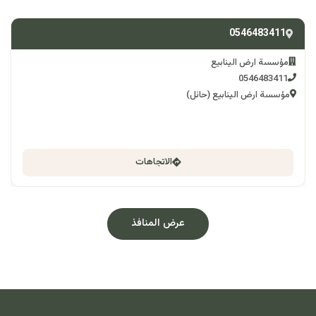
0546483411
مؤسسة ارض الينابيع
0546483411
مؤسسة ارض الينابيع (حائل)
الاتجاهات
عرض المنافذ