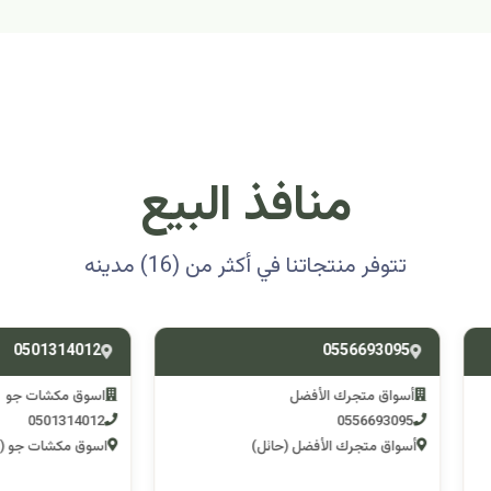
منافذ البيع
تتوفر منتجاتنا في أكثر من (16) مدينه
0501314012
0556693
ق متجرك الأفضل
اسوق مكشات جو
0501314012
055669
 متجرك الأفضل (حائل)
اسوق مكشات جو (الرصف)