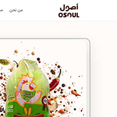
من نحن
من