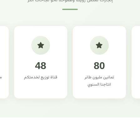
إنجازات تعكس رؤيتنا وطموحنا نحو نجاحات أكثر
48
80
ثمانين مليون طائر
قناة توزيع لخدمتكم
م
انتاجنا السنوي