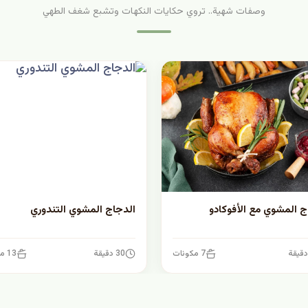
وصفات شهية.. تروي حكايات النكهات وتشبع شغف الطهي
ج المشوي مع الأفوكادو
الدجاج المشوي التندوري
7 مكونات
30 دقيقة
13 مكونات