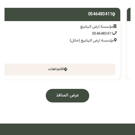
0546483411
مؤسسة ارض الينابيع
0546483411
مؤسسة ارض الينابيع (حائل)
الاتجاهات
عرض المنافذ