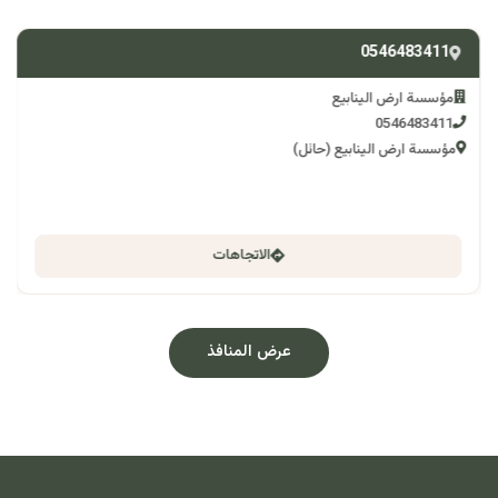
0546483411
مؤسسة ارض الينابيع
0546483411
مؤسسة ارض الينابيع (حائل)
الاتجاهات
عرض المنافذ