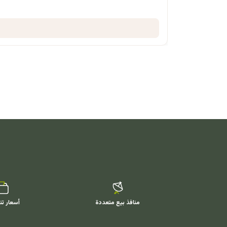
منافذ بيع متعددة
أسعار تن