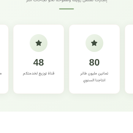
إنجازات تعكس رؤيتنا وطموحنا نحو نجاحات أكثر
48
80
ثمانين مليون طائر
قناة توزيع لخدمتكم
م
انتاجنا السنوي