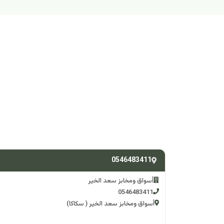
0546483411
أسواق ومخابز سعد الخير
0546483411
أسواق ومخابز سعد الخير ( سكاكا)