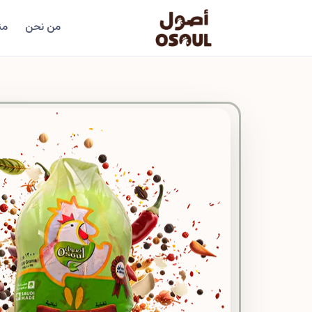
من نحن
من