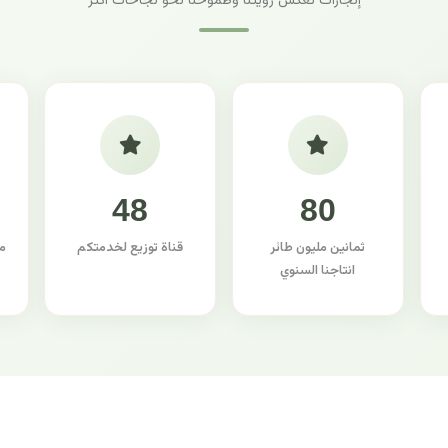
إنجازات تعكس رؤيتنا وطموحنا نحو نجاحات أكثر
48
80
ثمانين مليون طائر
قناة توزيع لخدمتكم
م
انتاجنا السنوي