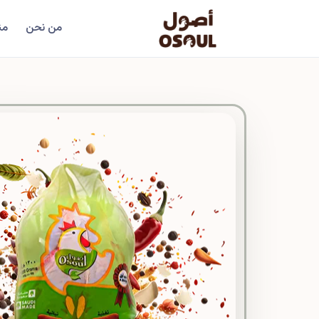
من نحن
من