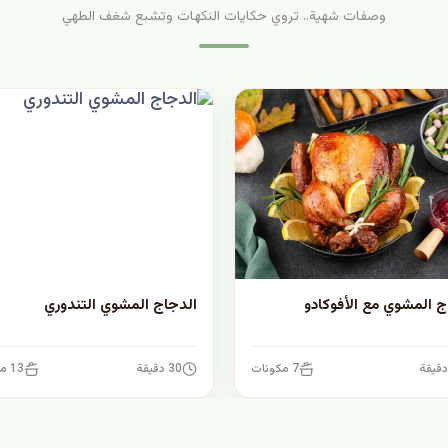
وصفات شهية.. تروي حكايات النكهات وتشبع شغف الطهي
ج المشوي مع الأفوكادو
الدجاج المشوي التندوري
7 مكونات
30 دقيقة
13 مكونات