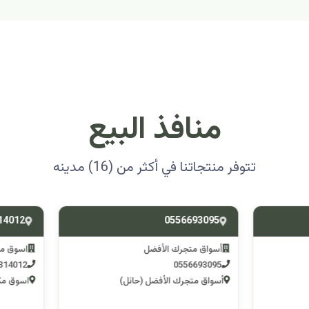
منافذ البيع
تتوفر منتجاتنا في أكثر من (16) مدينه
0501314012
0556693
ق متجرك الأفضل
اسوق مكشات جو
0501314012
055669
 متجرك الأفضل (حائل)
اسوق مكشات جو (الرصف)