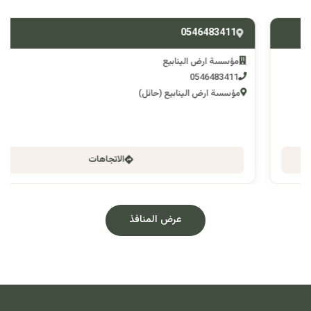
0546483411
مؤسسة ارض الينابيع
0546483411
مؤسسة ارض الينابيع (حائل)
الاتجاهات
عرض المنافذ