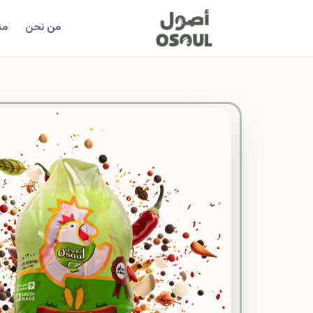
من نحن
من