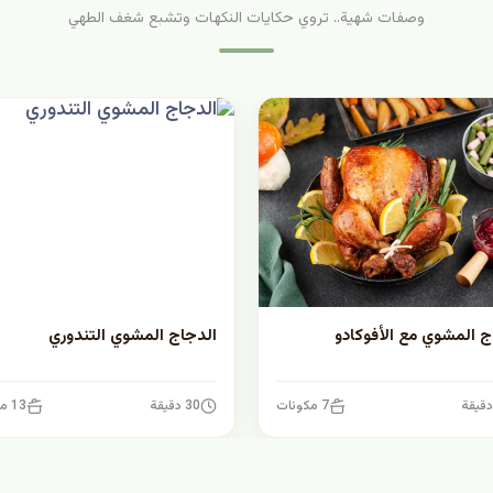
وصفات شهية.. تروي حكايات النكهات وتشبع شغف الطهي
ج المشوي مع الأفوكادو
الدجاج المشوي التندوري
7 مكونات
30 دقيقة
13 مكونات