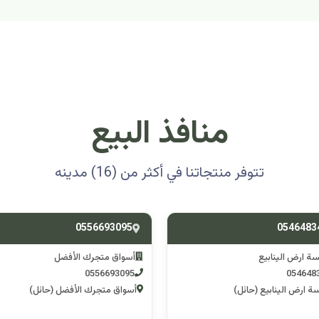
منافذ البيع
تتوفر منتجاتنا في أكثر من (16) مدينه
0501314012
0556693
ق متجرك الأفضل
اسوق مكشات جو
0501314012
055669
 متجرك الأفضل (حائل)
اسوق مكشات جو (الرصف)