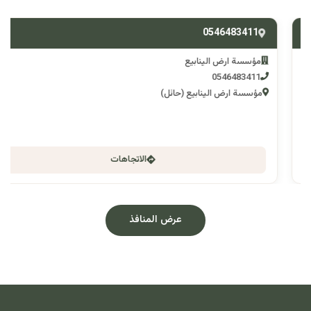
0546483411
مؤسسة ارض الينابيع
0546483411
مؤسسة ارض الينابيع (حائل)
الاتجاهات
عرض المنافذ